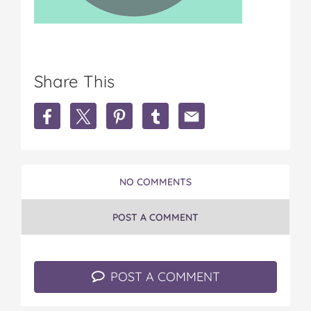
Share This
S
S
S
S
S
h
h
h
h
h
a
a
a
a
a
r
r
r
r
r
e
e
e
e
e
T
T
T
T
T
NO COMMENTS
o
o
o
o
o
d
d
d
d
d
POST A COMMENT
d
d
d
d
d
l
l
l
l
l
e
e
e
e
e
r
r
r
r
r
POST A COMMENT
S
S
S
S
S
p
p
p
p
p
e
e
e
e
e